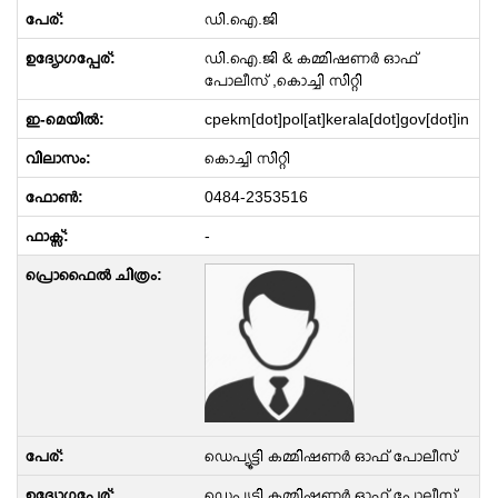
ഡി.ഐ.ജി
ഡി.ഐ.ജി & കമ്മിഷണർ ഓഫ്
പോലീസ് ,കൊച്ചി സിറ്റി
cpekm[dot]pol[at]kerala[dot]gov[dot]in
കൊച്ചി സിറ്റി
0484-2353516
-
ഡെപ്യൂട്ടി കമ്മിഷണർ ഓഫ് പോലീസ്
ഡെപ്യൂട്ടി കമ്മിഷണർ ഓഫ് പോലീസ്,