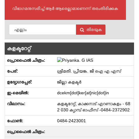
വിഭാഗമനുസരിച്ച് ആർ ആരെല്ലാമാണെന്ന് തരംതിരിക്കുക
തിരയുക
കളക്ടറേറ്റ്
ശ്രീമതി. പ്രിയങ്ക. ജി ഐ എ എസ്
ജില്ലാ കളക്ടർ
dcekm[dot]ker[at]nic[dot]in
കളക്ടറേറ്റ്, കാക്കനാട് എറണാകുളം - 68
2 030 ക്യാമ്പ് ഓഫീസ് -0484-2372902
0484-2423001