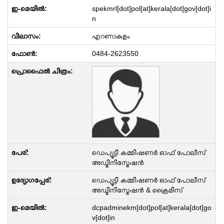
spekmrl[dot]pol[at]kerala[dot]gov[dot]i
n
എറണാകുളം
0484-2623550
ഡെപ്യൂട്ടി കമ്മിഷണർ ഓഫ് പോലീസ്
അഡ്മിനിസ്ട്രേഷൻ
ഡെപ്യൂട്ടി കമ്മിഷണർ ഓഫ് പോലീസ്
അഡ്മിനിസ്ട്രേഷൻ & ക്രൈമിസ്
dcpadminekm[dot]pol[at]kerala[dot]go
v[dot]in