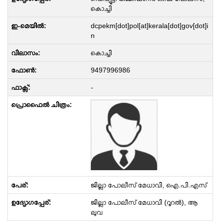
കൊച്ചി
dcpekm[dot]pol[at]kerala[dot]gov[dot]i
n
കൊച്ചി
9497996986
-
ജില്ലാ പോലീസ് മേധാവി, ഐ.പി.എസ്
ജില്ലാ പോലീസ് മേധാവി (റൂറൽ), ആ
ലുവ