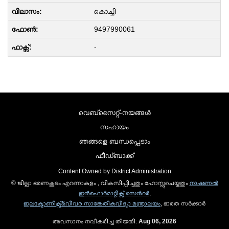
കൊച്ചി
9497990061
-
വെബ്സൈറ്റ്-നയങ്ങള്‍
സഹായം
ഞങ്ങളെ ബന്ധപ്പെടാം
ഫീഡ്ബാക്ക്
Content Owned by District Administration
© ജില്ലാ ഭരണകൂടം എറണാകുളം , വികസിപ്പിച്ചതും ഹോസ്റ്റുചെയ്തതും
നാഷണല്‍
ഇന്‍ഫൊര്‍മാറ്റിക്സ് സെന്‍റര്‍
,
ഇലക്ട്രോണിക്സ്&വിവര സാങ്കേതികവിദ്യാ മന്ത്രാലയം
, ഭാരത സര്‍ക്കാര്‍
അവസാനം നവീകരിച്ച തീയതി:
Aug 06, 2026