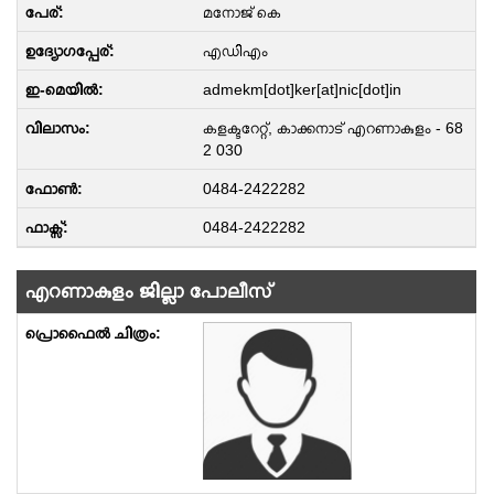
മനോജ് കെ
എഡിഎം
admekm[dot]ker[at]nic[dot]in
കളക്ടറേറ്റ്, കാക്കനാട് എറണാകുളം - 68
2 030
0484-2422282
0484-2422282
എറണാകുളം ജില്ലാ പോലീസ്