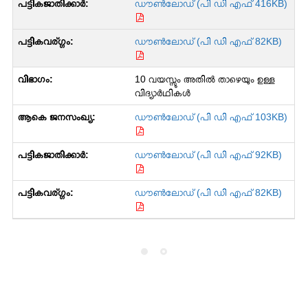
ഡൗൺലോഡ് (പി ഡി എഫ് 416KB)
ഡൗൺലോഡ് (പി ഡി എഫ് 82KB)
10 വയസ്സും അതിൽ താഴെയും ഉള്ള
വിദ്യാർഥികൾ
ഡൗൺലോഡ് (പി ഡി എഫ് 103KB)
ഡൗൺലോഡ് (പി ഡി എഫ് 92KB)
ഡൗൺലോഡ് (പി ഡി എഫ് 82KB)