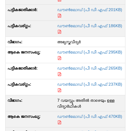
ഡൗൺലോഡ് (പി ഡി എഫ് 201KB)
ഡൗൺലോഡ് (പി ഡി എഫ് 186KB)
അഭ്യസ്തവിദ്യർ
ഡൗൺലോഡ് (പി ഡി എഫ് 295KB)
ഡൗൺലോഡ് (പി ഡി എഫ് 265KB)
ഡൗൺലോഡ് (പി ഡി എഫ് 237KB)
7 വയസ്സും അതിൽ താഴെയും ഉള്ള
വിദ്യാർഥികൾ
ഡൗൺലോഡ് (പി ഡി എഫ് 470KB)