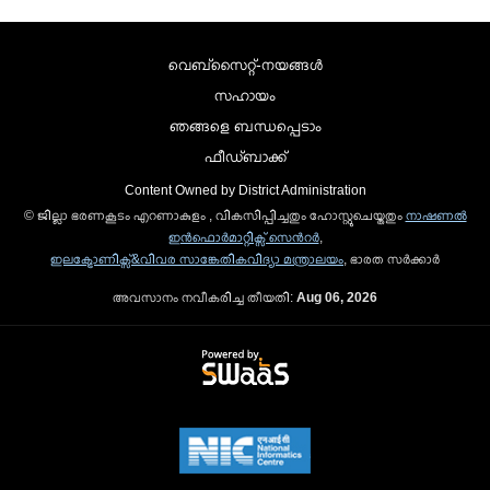
വെബ്സൈറ്റ്-നയങ്ങള്‍
സഹായം
ഞങ്ങളെ ബന്ധപ്പെടാം
ഫീഡ്ബാക്ക്
Content Owned by District Administration
© ജില്ലാ ഭരണകൂടം എറണാകുളം , വികസിപ്പിച്ചതും ഹോസ്റ്റുചെയ്തതും
നാഷണല്‍
ഇന്‍ഫൊര്‍മാറ്റിക്സ് സെന്‍റര്‍
,
ഇലക്ട്രോണിക്സ്&വിവര സാങ്കേതികവിദ്യാ മന്ത്രാലയം
, ഭാരത സര്‍ക്കാര്‍
അവസാനം നവീകരിച്ച തീയതി:
Aug 06, 2026