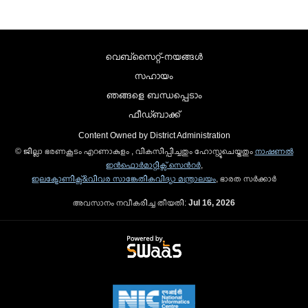
വെബ്സൈറ്റ്-നയങ്ങള്‍
സഹായം
ഞങ്ങളെ ബന്ധപ്പെടാം
ഫീഡ്ബാക്ക്
Content Owned by District Administration
© ജില്ലാ ഭരണകൂടം എറണാകുളം , വികസിപ്പിച്ചതും ഹോസ്റ്റുചെയ്തതും
നാഷണല്‍
ഇന്‍ഫൊര്‍മാറ്റിക്സ് സെന്‍റര്‍
,
ഇലക്ട്രോണിക്സ്&വിവര സാങ്കേതികവിദ്യാ മന്ത്രാലയം
, ഭാരത സര്‍ക്കാര്‍
അവസാനം നവീകരിച്ച തീയതി:
Jul 16, 2026