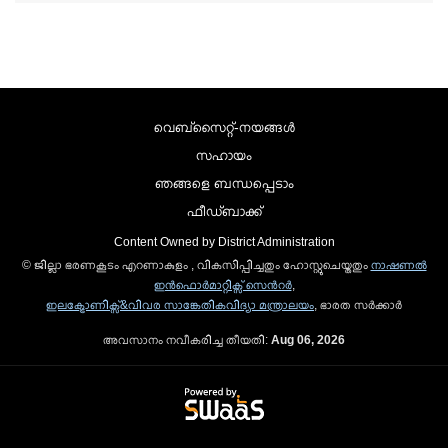
വെബ്സൈറ്റ്-നയങ്ങള്‍
സഹായം
ഞങ്ങളെ ബന്ധപ്പെടാം
ഫീഡ്ബാക്ക്
Content Owned by District Administration
© ജില്ലാ ഭരണകൂടം എറണാകുളം , വികസിപ്പിച്ചതും ഹോസ്റ്റുചെയ്തതും
നാഷണല്‍
ഇന്‍ഫൊര്‍മാറ്റിക്സ് സെന്‍റര്‍
,
ഇലക്ട്രോണിക്സ്&വിവര സാങ്കേതികവിദ്യാ മന്ത്രാലയം
, ഭാരത സര്‍ക്കാര്‍
അവസാനം നവീകരിച്ച തീയതി:
Aug 06, 2026