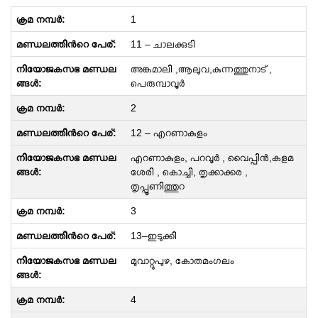
1
11 – ചാലക്കുടി
അങ്കമാലി ,ആലുവ,കുന്നത്തുനാട് ,
പെരുമ്പാവൂർ
2
12 – എറണാകുളം
എറണാകുളം, പറവൂർ , വൈപ്പിൻ,കളമ
ശേരി , കൊച്ചി, തൃക്കാക്കര ,
തൃപ്പൂണിത്തുറ
3
13–ഇടുക്കി
മുവാറ്റുപുഴ, കോതമംഗലം
4