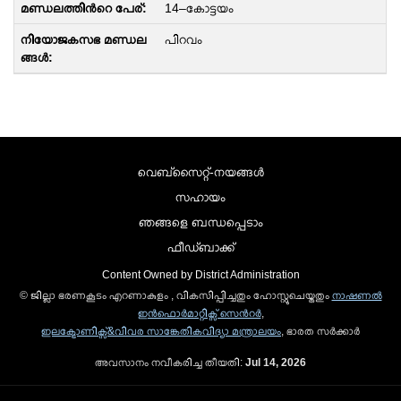
14–കോട്ടയം
പിറവം
വെബ്സൈറ്റ്-നയങ്ങള്‍
സഹായം
ഞങ്ങളെ ബന്ധപ്പെടാം
ഫീഡ്ബാക്ക്
Content Owned by District Administration
© ജില്ലാ ഭരണകൂടം എറണാകുളം , വികസിപ്പിച്ചതും ഹോസ്റ്റുചെയ്തതും
നാഷണല്‍
ഇന്‍ഫൊര്‍മാറ്റിക്സ് സെന്‍റര്‍
,
ഇലക്ട്രോണിക്സ്&വിവര സാങ്കേതികവിദ്യാ മന്ത്രാലയം
, ഭാരത സര്‍ക്കാര്‍
അവസാനം നവീകരിച്ച തീയതി:
Jul 14, 2026