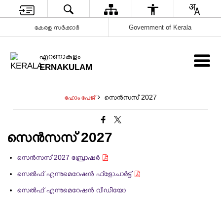
കേരള സർക്കാർ
Government of Kerala
എറണാകുളം
ERNAKULAM
സെൻസസ് 2027
ഹോം പേജ്
സെൻസസ് 2027
സെൻസസ് 2027 ബ്രോഷർ
സെൽഫ് എന്നുമെറേഷൻ ഫ്ളോചാർട്ട്
സെൽഫ് എന്നുമെറേഷൻ വീഡിയോ