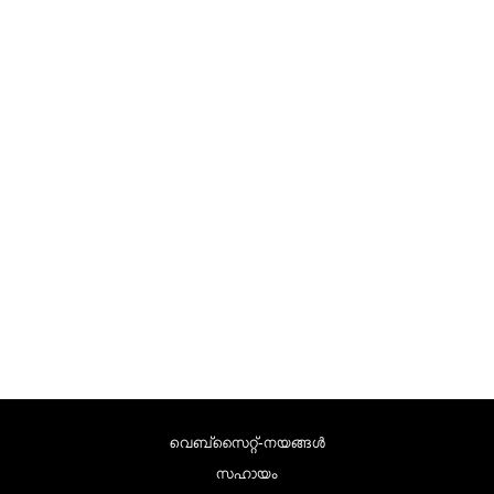
വെബ്സൈറ്റ്-നയങ്ങള്‍
സഹായം