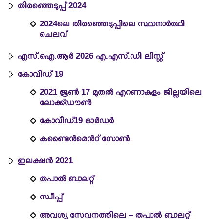
തിരഞ്ഞെടുപ്പ് 2024
2024ലെ തിരഞ്ഞെടുപ്പിലെ സ്ഥാനാർത്ഥി
ചെലവ്
എസ്.ഐ.ആർ 2026 എ.എസ്.ഡി ലിസ്റ്റ്
കോവിഡ് 19
2021 ജൂൺ 17 മുതൽ എറണാകുളം ജില്ലയിലെ
ലോക്ക്ഡൗൺ
കോവിഡ്19 ഓർഡർ
കണ്ടൈൻമെൻറ് സോൺ
ഇലക്ഷൻ 2021
തപാൽ ബാലറ്റ്
സ്വീപ്പ്
അവശ്യ സേവനത്തിലെ – തപാൽ ബാലറ്റ്