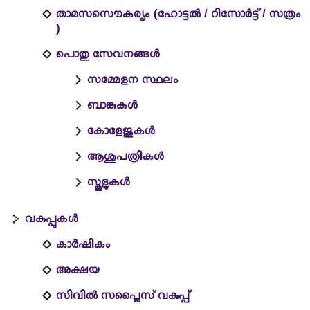
താമസസൌകര്യം (ഹോട്ടല്‍ / റിസോര്‍ട്ട് / സത്രം
)
പൊതു സേവനങ്ങൾ
സമ്മേളന സ്ഥലം
ബാങ്കുകള്‍
കോളേജുകൾ
ആശുപത്രികൾ
സ്കൂളുകൾ
വകുപ്പുകൾ
കാര്‍ഷികം
അക്ഷയ
സിവില്‍ സപ്ലൈസ് വകുപ്പ്