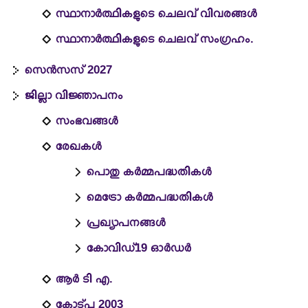
സ്ഥാനാർത്ഥികളുടെ ചെലവ് വിവരങ്ങൾ
സ്ഥാനാർത്ഥികളുടെ ചെലവ് സംഗ്രഹം.
സെൻസസ് 2027
ജില്ലാ വിജ്ഞാപനം
സംഭവങ്ങള്‍
രേഖകൾ
പൊതു കർമ്മപദ്ധതികൾ
മെട്രോ കർമ്മപദ്ധതികൾ
പ്രഖ്യാപനങ്ങൾ
കോവിഡ്19 ഓർഡർ
ആർ ടി എ.
കോട്പ 2003