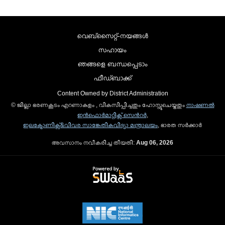
വെബ്സൈറ്റ്-നയങ്ങള്‍
സഹായം
ഞങ്ങളെ ബന്ധപ്പെടാം
ഫീഡ്ബാക്ക്
Content Owned by District Administration
© ജില്ലാ ഭരണകൂടം എറണാകുളം , വികസിപ്പിച്ചതും ഹോസ്റ്റുചെയ്തതും
നാഷണല്‍
ഇന്‍ഫൊര്‍മാറ്റിക്സ് സെന്‍റര്‍
,
ഇലക്ട്രോണിക്സ്&വിവര സാങ്കേതികവിദ്യാ മന്ത്രാലയം
, ഭാരത സര്‍ക്കാര്‍
അവസാനം നവീകരിച്ച തീയതി:
Aug 06, 2026