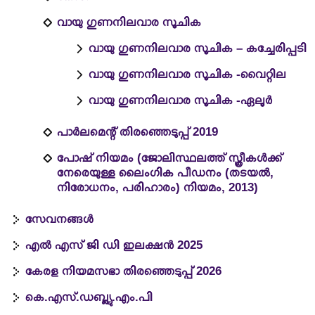
വായു ഗുണനിലവാര സൂചിക
വായു ഗുണനിലവാര സൂചിക – കച്ചേരിപ്പടി
വായു ഗുണനിലവാര സൂചിക -വൈറ്റില
വായു ഗുണനിലവാര സൂചിക -ഏലൂർ
പാർലമെന്റ് തിരഞ്ഞെടുപ്പ് 2019
പോഷ് നിയമം (ജോലിസ്ഥലത്ത് സ്ത്രീകൾക്ക്
നേരെയുള്ള ലൈംഗിക പീഡനം (തടയൽ,
നിരോധനം, പരിഹാരം) നിയമം, 2013)
സേവനങ്ങള്‍
എൽ എസ് ജി ഡി ഇലക്ഷൻ 2025
കേരള നിയമസഭാ തിരഞ്ഞെടുപ്പ് 2026
കെ.എസ്.ഡബ്ല്യു.എം.പി