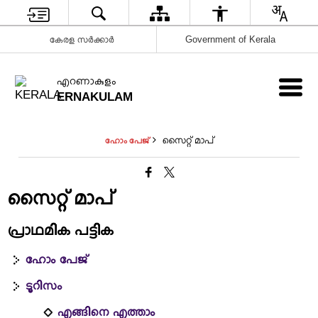
കേരള സർക്കാർ
Government of Kerala
എറണാകുളം
ERNAKULAM
സൈറ്റ് മാപ്
ഹോം പേജ്
സൈറ്റ് മാപ്
പ്രാഥമിക പട്ടിക
ഹോം പേജ്
ടൂറിസം
എങ്ങിനെ എത്താം