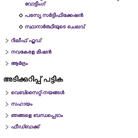
വോട്ടിംഗ്
പരസ്യ സർട്ടിഫിക്കേഷൻ
സ്ഥാനാർത്ഥിയുടെ ചെലവ്
റിലീഫ് ഫ്ലഡ്
നവകേരള മിഷൻ
ആർദ്രം
അടിക്കുറിപ്പ് പട്ടിക
വെബ്സൈറ്റ്-നയങ്ങള്‍
സഹായം
ഞങ്ങളെ ബന്ധപ്പെടാം
ഫീഡ്ബാക്ക്