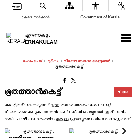
കേരള സർക്കാർ
Government of Kerala
എറണാകുളം
ERNAKULAM
ഹോം പേജ്
ടൂറിസം
വിനോദ സഞ്ചാര കേന്ദ്രങ്ങൾ
ഭൂതത്താൻകെട്ട്
ഭൂതത്താൻകെട്ട്
ദിശ
ബോട്ടിംഗ് സൗകര്യങ്ങൾ ഉള്ള മനോഹരമായ ഡാം സൈറ്റ്
വിശാലമായ കന്യക വനത്തിലാണ് സ്ഥിതി ചെയ്യുന്നത്. ഇത് സലിം
ഭൂതത്താൻകെട്ട്
അലി പക്ഷി സങ്കേതത്തിനടുത്തുള്ള പ്രശസ്തമായ വിനോദ കേന്ദ്രമാണ്.
ചിത്രസഞ്ചയം