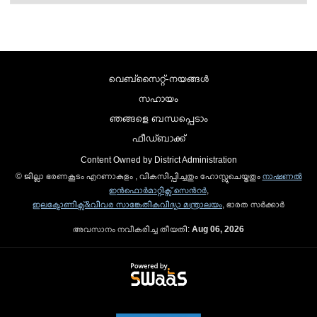
വെബ്സൈറ്റ്-നയങ്ങള്‍
സഹായം
ഞങ്ങളെ ബന്ധപ്പെടാം
ഫീഡ്ബാക്ക്
Content Owned by District Administration
© ജില്ലാ ഭരണകൂടം എറണാകുളം , വികസിപ്പിച്ചതും ഹോസ്റ്റുചെയ്തതും
നാഷണല്‍
ഇന്‍ഫൊര്‍മാറ്റിക്സ് സെന്‍റര്‍
,
ഇലക്ട്രോണിക്സ്&വിവര സാങ്കേതികവിദ്യാ മന്ത്രാലയം
, ഭാരത സര്‍ക്കാര്‍
അവസാനം നവീകരിച്ച തീയതി:
Aug 06, 2026