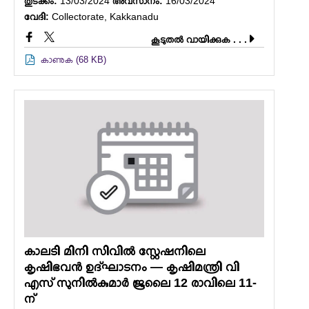
തുടക്കം:
13/03/2024
അവസാനം:
16/03/2024
വേദി:
Collectorate, Kakkanadu
കൂടുതല്‍ വായിക്കുക . . .
കാണുക (68 KB)
കാലടി മിനി സിവില്‍ സ്റ്റേഷനിലെ
കൃഷിഭവന്‍ ഉദ്ഘാടനം — കൃഷിമന്ത്രി വി
എസ് സുനില്‍കുമാര്‍ ജൂലൈ 12 രാവിലെ 11-
ന്