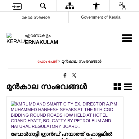
കേരള സർക്കാർ
Government of Kerala
എറണാകുളം
ERNAKULAM
മുൻകാല സംഭവങ്ങൾ
ഹോം പേജ്
മുൻകാല സംഭവങ്ങൾ
ബോൾഗാട്ടി ഗ്രാൻഡ് ഹയാത്ത് ഹോട്ടലിൽ