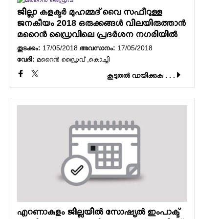
ജില്ലാ കളക്ടർ മുഹമ്മദ് വൈ സഫീറുള്ള
ജനകീയം 2018 ഒരുക്കങ്ങൾ വിലയിരുത്താൻ
മറൈൻ ഡ്രൈവിലെ പ്രദർശന നഗരിയിൽ
തുടക്കം:
17/05/2018
അവസാനം:
17/05/2018
വേദി:
മറൈൻ ഡ്രൈവ് ,കൊച്ചി
കൂടുതല്‍ വായിക്കുക . . .
എറണാകുളം ജില്ലയിൽ സോഷ്യൽ ഇംപാക്ട്