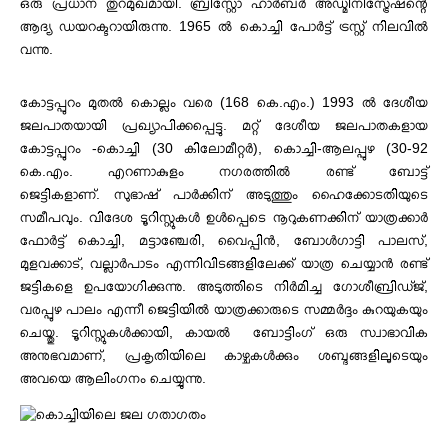
ഒരു പ്രധാന തുറമുഖമായി.
ബ്രിസ്റ്റോ ഹാർബർ അഡ്മിനിസ്ട്രേഷന്റെ
ആദ്യ ഡയറക്ടറായിരുന്നു.
1965 ൽ കൊച്ചി പോർട്ട് ട്രസ്റ്റ് നിലവിൽ
വന്നു.
കോട്ടപ്പുറം മുതൽ കൊല്ലം വരെ (168 കെ.എം.) 1993 ൽ ദേശീയ
ജലപാതയായി പ്രഖ്യാപിക്കപ്പെട്ടു. മറ്റ് ദേശീയ ജലപാതകളായ
കോട്ടപ്പുറം -കൊച്ചി (30 കിലോമീറ്റർ), കൊച്ചി-ആലപ്പുഴ (30-92
കെ.എം.
എറണാകുളം നഗരത്തിൽ രണ്ട് ബോട്ട്
ജെട്ടികളാണ്.
സുഭാഷ് പാർക്കിന് അടുത്തും ഹൈക്കോടതിയുടെ
സമീപവും.
വിദേശ ടൂറിസ്റ്റുകൾ ഉൾപ്പെടെ നൂറുകണക്കിന് യാത്രക്കാർ
ഫോർട്ട് കൊച്ചി, മട്ടാഞ്ചേരി, വൈപ്പിൻ, ബോൾഗാട്ടി പാലസ്,
മുളവക്കാട്, വല്ലാർപാടം എന്നിവിടങ്ങളിലേക്ക് യാത്ര ചെയ്യാൻ രണ്ട്
ജട്ടികളെ ഉപയോഗിക്കുന്നു.
അടുത്തിടെ നിർമിച്ച ഗോശീബ്രിഡ്ജ്,
വരപ്പുഴ പാലം എന്നീ ജെട്ടിയിൽ യാത്രക്കാരുടെ സമ്മർദ്ദം കുറയുകയും
ചെയ്തു.
ടൂറിസ്റ്റുകൾക്കായി, കായൽ ബോട്ടിംഗ് ഒരു സ്വാഭാവിക
അനുഭവമാണ്, പ്രകൃതിയിലെ കാഴ്ചകൾക്കും ശബ്ദങ്ങളിലൂടെയും
അവയെ ആലിംഗനം ചെയ്യുന്നു.