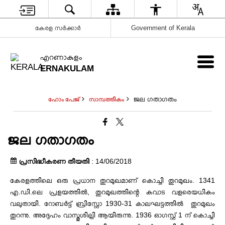
കേരള സർക്കാർ
Government of Kerala
എറണാകുളം
ERNAKULAM
ജല ഗതാഗതം
ഹോം പേജ്
സാമ്പത്തികം
ജല ഗതാഗതം
പ്രസിദ്ധീകരണ തീയതി
: 14/06/2018
കേരളത്തിലെ ഒരു പ്രധാന തുറമുഖമാണ് കൊച്ചി തുറമുഖം.
1341
എ.ഡി.ലെ പ്രളയത്തിൽ, തുറമുഖത്തിന്റെ കവാട വളരെയധികം
വലുതായി.
റോബർട്ട് ബ്രിസ്റ്റോ 1930-31 കാലഘട്ടത്തിൽ തുറമുഖം
തുറന്നു.
അദ്ദേഹം
വാസ്തുശില്പി ആയിരുന്നു.
1936 ഓഗസ്റ്റ് 1 ന് കൊച്ചി