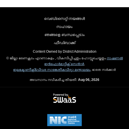
വെബ്സൈറ്റ്-നയങ്ങള്‍
സഹായം
ഞങ്ങളെ ബന്ധപ്പെടാം
ഫീഡ്ബാക്ക്
Content Owned by District Administration
© ജില്ലാ ഭരണകൂടം എറണാകുളം , വികസിപ്പിച്ചതും ഹോസ്റ്റുചെയ്തതും
നാഷണല്‍
ഇന്‍ഫൊര്‍മാറ്റിക്സ് സെന്‍റര്‍
,
ഇലക്ട്രോണിക്സ്&വിവര സാങ്കേതികവിദ്യാ മന്ത്രാലയം
, ഭാരത സര്‍ക്കാര്‍
അവസാനം നവീകരിച്ച തീയതി:
Aug 06, 2026