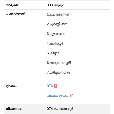
033 ആലുവ
1.ചെങ്ങമനാട്
2.ചൂര്‍ണ്ണിക്കര
3.എടത്തല
4.കാഞ്ഞൂർ
5.കീഴ്മാട്
6.നെടുമ്പാശ്ശേരി
7.ശ്രീമൂലനഗരം
076
ആലുവ ഭൂപടം
074 പെരുമ്പാവൂർ