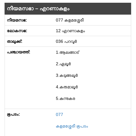
നിയമസഭാ – എറണാകുളം
077 കളമശ്ശേരി
12 എറണാകുളം
036 പറവൂർ
1.ആലങ്ങാട്
2.ഏലൂർ
3.കടുങ്ങലൂർ
4.കരുമാലൂര്‍
5.കുന്നുകര
077
കളമശ്ശേരി ഭൂപടം