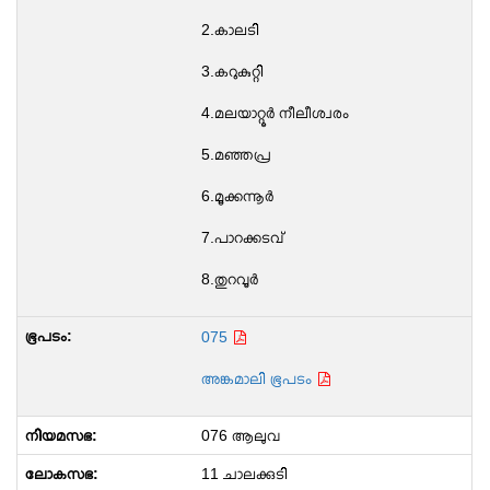
2.കാലടി
3.കറുകുറ്റി
4.മലയാറ്റൂർ നീലീശ്വരം
5.മഞ്ഞപ്ര
6.മൂക്കന്നൂർ
7.പാറക്കടവ്
8.തുറവൂർ
075
അങ്കമാലി ഭൂപടം
076 ആലുവ
11 ചാലക്കുടി