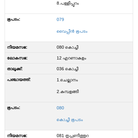
8.പള്ളിപ്പുറം
079
വൈപ്പിൻ ഭൂപടം
080 കൊച്ചി
12 എറണാകുളം
036 കൊച്ചി
1.ചെല്ലാനം
2.കുമ്പളങ്ങി
080
കൊച്ചി ഭൂപടം
081 തൃപ്പൂണിത്തുറ