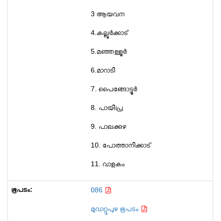
3 ആയവന
4.കല്ലൂർക്കാട്
5.മഞ്ഞള്ളൂർ
6.മാറാടി
7. പൈങ്ങോട്ടൂർ
8. പായിപ്ര
9. പാലക്കുഴ
10. പോത്താനിക്കാട്
11. വാളകം
086
മുവാറ്റുപുഴ ഭൂപടം