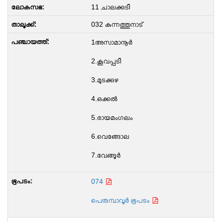
11 ചാലക്കുടി
032 കുന്നത്തുനാട്
1അസാമാനൂർ
2.കൂവപ്പടി
3.മുടക്കുഴ
4.ഒക്കൽ
5.രായമംഗലം
6.വെങ്ങോല
7.വേങ്ങൂർ
074
പെരുമ്പാവൂർ ഭൂപടം