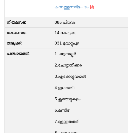
കുന്നത്തുനാട്ഭൂപടം
085 പിറവം
14 കോട്ടയം
031 മുവാറ്റുപുഴ
1. ആമ്പല്ലൂർ
2.ചോറ്റാനിക്കര
3.എടക്കാട്ടുവയൽ
4.ഇലഞ്ഞി
5.കൂത്താട്ടുകുളം
6.മണീട്
7.മുളന്തുരുത്തി
8.പാമ്പാക്കുട