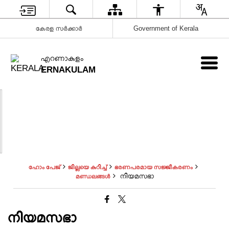
കേരള സർക്കാർ
Government of Kerala
എറണാകുളം
ERNAKULAM
ഹോം പേജ്
ജില്ലയെ കുറിച്ച്
ഭരണപരമായ സജ്ജീകരണം
നിയമസഭാ
മണ്ഡലങ്ങള്‍
നിയമസഭാ