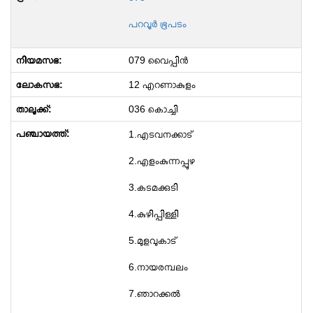
പറവൂർ ഭൂപടം
079 വൈപ്പിൻ
12 എറണാകുളം
036 കൊച്ചി
1.എടവനക്കാട്
2.എളംകുന്നപ്പുഴ
3.കടമക്കുടി
4.കുഴിപ്പിള്ളി
5.മുളവുകാട്
6.നായരമ്പലം
7.ഞാറക്കൽ