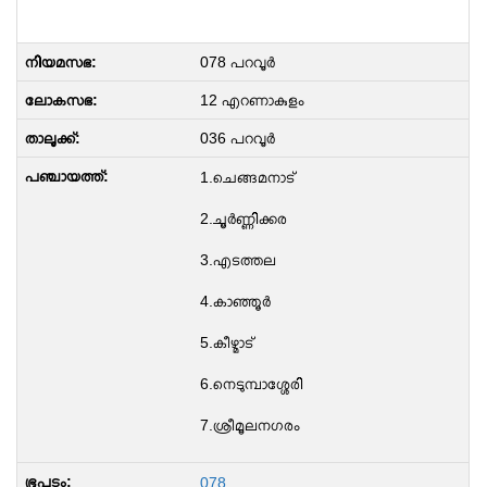
078 പറവൂർ
12 എറണാകുളം
036 പറവൂർ
1.ചെങ്ങമനാട്
2.ചൂര്‍ണ്ണിക്കര
3.എടത്തല
4.കാഞ്ഞൂർ
5.കീഴ്മാട്
6.നെടുമ്പാശ്ശേരി
7.ശ്രീമൂലനഗരം
078