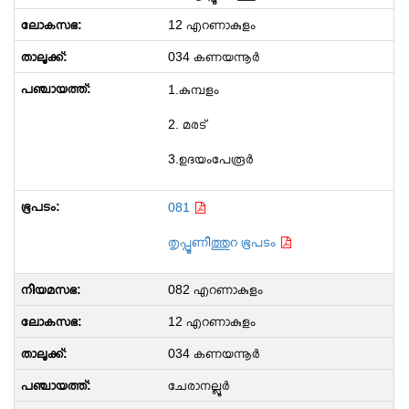
12 എറണാകുളം
034 കണയന്നൂർ
1.കുമ്പളം
2. മരട്
3.ഉദയംപേരൂർ
081
തൃപ്പൂണിത്തുറ ഭൂപടം
082 എറണാകുളം
12 എറണാകുളം
034 കണയന്നൂർ
ചേരാനല്ലൂർ