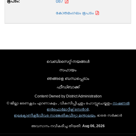
087
കോതമംഗലം ഭൂപടം
വെബ്സൈറ്റ്-നയങ്ങള്‍
സഹായം
ഞങ്ങളെ ബന്ധപ്പെടാം
ഫീഡ്ബാക്ക്
Content Owned by District Administration
© ജില്ലാ ഭരണകൂടം എറണാകുളം , വികസിപ്പിച്ചതും ഹോസ്റ്റുചെയ്തതും
നാഷണല്‍
ഇന്‍ഫൊര്‍മാറ്റിക്സ് സെന്‍റര്‍
,
ഇലക്ട്രോണിക്സ്&വിവര സാങ്കേതികവിദ്യാ മന്ത്രാലയം
, ഭാരത സര്‍ക്കാര്‍
അവസാനം നവീകരിച്ച തീയതി:
Aug 06, 2026