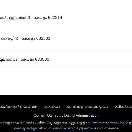
ോഡ് , മുളന്തുരുത്തി , കേരളം 682314
 , വൈപ്പിൻ , കേരളം 682501
ീമൂലനഗരം , കേരളം 683580
ബ്സൈറ്റ്-നയങ്ങള്‍
സഹായം
ഞങ്ങളെ ബന്ധപ്പെടാം
ഫീഡ്ബാക
Content Owned by District Administration
 ഭരണകൂടം എറണാകുളം , വികസിപ്പിച്ചതും ഹോസ്റ്റുചെയ്തതും
നാഷണല്‍ ഇന്‍ഫൊര്‍മാറ്റിക്സ് 
ഇലക്ട്രോണിക്സ്&വിവര സാങ്കേതികവിദ്യാ മന്ത്രാലയം
, ഭാരത സര്‍ക്കാര്‍