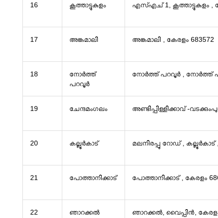
16
കൂത്താട്ടുകുളം
എസ്എച് 1, കൂത്താട്ടുകുളം 
17
അങ്കമാലി
അങ്കമാലി , കേരളം 683572
18
നോർത്ത്
നോർത്ത് പറവൂർ , നോർത്ത് 
പറവൂർ
19
ചേന്ദമംഗലം
അണ്ടിപ്പിള്ളിക്കാവ് -വടക്കും
20
കല്ലൂർകാട്
മലനിരപ്പു റോഡ് , കല്ലൂർകാട
21
പോത്താനിക്കാട്
പോത്താനിക്കാട് , കേരളം 6
22
ഞാറക്കൽ
ഞാറക്കൽ, വൈപ്പിൻ, കേരള