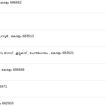
, കേരളം 686662
പറവൂർ , കേരളം 683513
പുറം റോഡ് , കൂട്ടുകാട് , ചേന്ദമംഗലം , കേരളം 683521
് , കേരളം 686668
86671
ം 682503