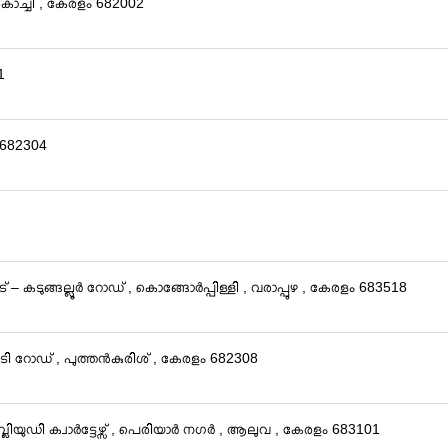
 , കൊച്ചി , കേരളം 682002
1
 682304
 – കടുങ്ങല്ലൂർ റോഡ് , കൊങ്ങോർപ്പിള്ളി , വരാപ്പുഴ , കേരളം 683518
ടി റോഡ് , പുത്തൻകുരിശ് , കേരളം 682308
്ലിയുഡി ക്വാർട്ടേഴ്സ് , പെരിയാർ നഗർ , ആലുവ , കേരളം 683101