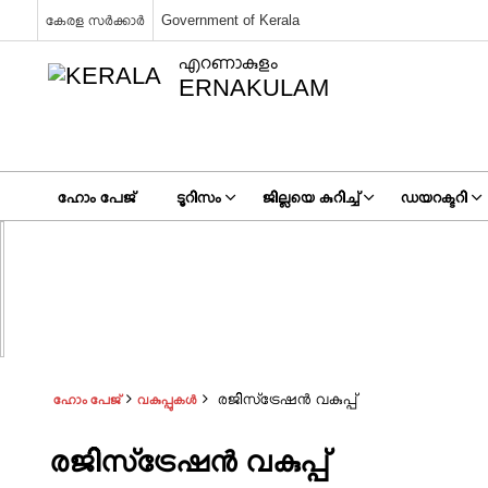
കേരള സർക്കാർ
Government of Kerala
എറണാകുളം
ERNAKULAM
ഹോം പേജ്
ടൂറിസം
ജില്ലയെ കുറിച്ച്
ഡയറക്ടറി
രജിസ്‌ട്രേഷന്‍ വകുപ്പ്
ഹോം പേജ്
വകുപ്പുകൾ
രജിസ്‌ട്രേഷന്‍ വകുപ്പ്