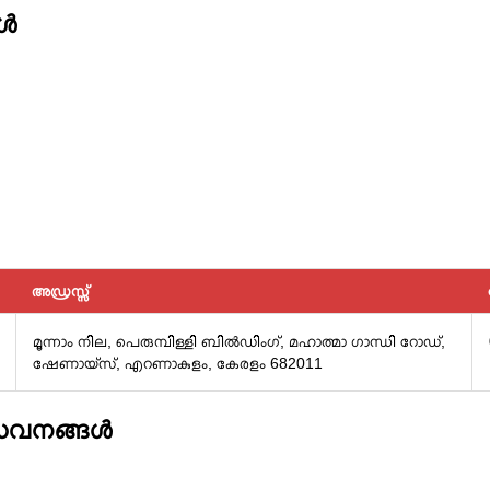
്‍
അഡ്രസ്സ്
മൂന്നാം നില, പെരുമ്പിള്ളി ബിൽഡിംഗ്, മഹാത്മാ ഗാന്ധി റോഡ്,
ഷേണായ്സ്, എറണാകുളം, കേരളം 682011
േവനങ്ങള്‍