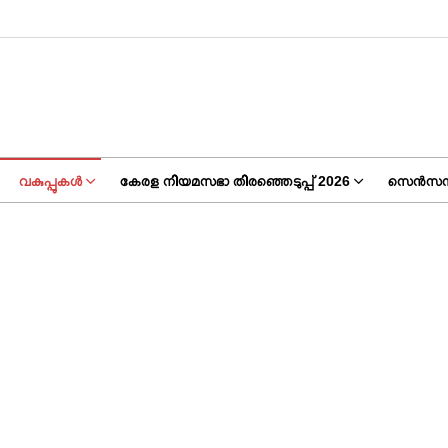
വകുപ്പുകൾ
കേരള നിയമസഭാ തിരഞ്ഞെടുപ്പ് 2026
സെൻസസ്