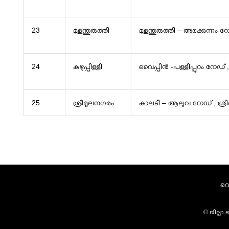
23
മുളന്തുരുത്തി
മുളന്തുരുത്തി – അരക്കുന്നം റ
24
കുഴുപ്പിള്ളി
വൈപ്പിൻ -പള്ളിപ്പുറം റോഡ്
25
ശ്രീമൂലനഗരം
കാലടി – ആലുവ റോഡ് , ശ്ര
വെ
© ജില്ലാ