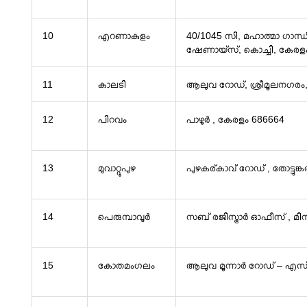
10
എറണാകുളം
40/1045 സി, മഹാത്മാ ഗാന്
ഷേണായ്സ്, കൊച്ചി, കേരള
11
കാലടി
ആലുവ റോഡ്, ശ്രീമൂലനഗരം
12
പിറവം
പാഴൂർ , കേരളം 686664
13
മുവാറ്റുപുഴ
പുഴകര്കാവ് റോഡ് , തോട്ടുങ്ക
14
പെരുമ്പാവൂർ
സബ് രജിസ്ട്രാർ ഓഫീസ് , മി
15
കോതമംഗലം
ആലുവ മൂന്നാർ റോഡ് – എസ