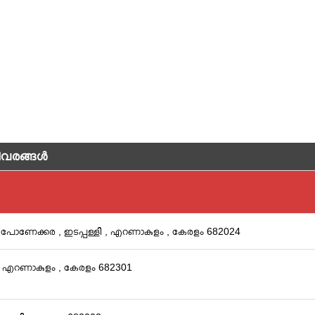
വരങ്ങള്‍
 പോണേക്കര , ഇടപ്പള്ളി , എറണാകുളം , കേരളം 682024
 , എറണാകുളം , കേരളം 682301