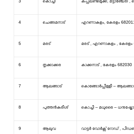
3
കൊച്ചി
കപ്പലണ്ടിമുക്ക്, മട്ടാഞ്ചേരി
4
ചെങ്ങമനാട്
എറണാകുളം, കേരളം 68201
5
മരട്
മരട് , എറണാകുളം , കേരളം
6
തൃക്കാക്കര
കാക്കനാട് , കേരളം 682030
7
ആലങ്ങാട്
കൊങ്ങോർപ്പിള്ളി – ആലങ്ങാട്
8
പുത്തൻകുരിശ്
കൊച്ചി – മധുരൈ – ധനുഷ്കോ
9
ആലുവ
വാട്ടർ വോർക്സ് റോഡ് , പിഡബ