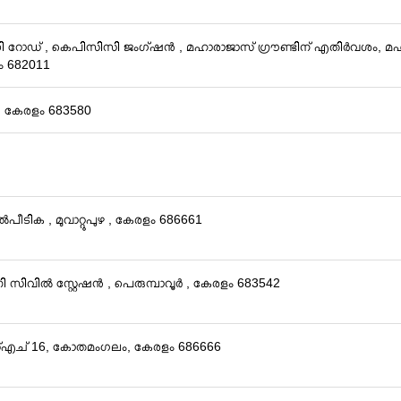
ധി റോഡ് , കെപിസിസി ജംഗ്ഷൻ , മഹാരാജാസ് ഗ്രൗണ്ടിന് എതിർവശം, മഹാത്
ം 682011
, കേരളം 683580
ൽപീടിക , മുവാറ്റുപുഴ , കേരളം 686661
നി സിവിൽ സ്റ്റേഷൻ , പെരുമ്പാവൂർ , കേരളം 683542
്എച് 16, കോതമംഗലം, കേരളം 686666