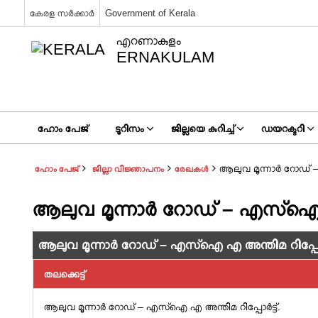
കേരള സർക്കാർ
Government of Kerala
എറണാകുളം
ERNAKULAM
ഹോം പേജ്
ടൂറിസം
ജില്ലയെ കുറിച്ച്
ഡയറക്ടറി
ആലുവ മൂന്നാർ റോഡ് –
ഹോം പേജ്
ജില്ലാ വിജ്ഞാപനം
രേഖകൾ
ആലുവ മൂന്നാർ റോഡ് – എസ്ഐ എ 
ആലുവ മൂന്നാർ റോഡ് – എസ്ഐ എ അന്തിമ റിപ്പോർട
തലക്കെട്ട്
ആലുവ മൂന്നാർ റോഡ് – എസ്ഐ എ അന്തിമ റിപ്പോർട്ട്.