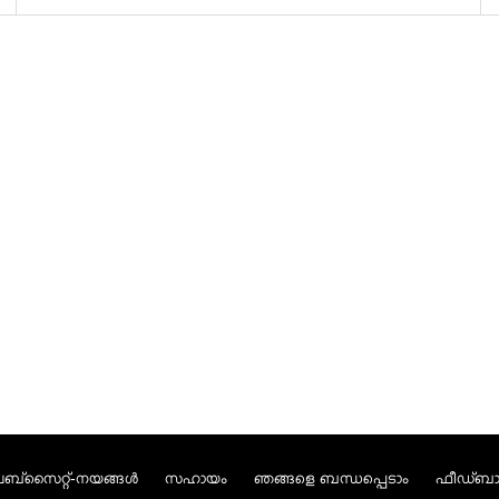
ബ്സൈറ്റ്-നയങ്ങള്‍
സഹായം
ഞങ്ങളെ ബന്ധപ്പെടാം
ഫീഡ്ബാക