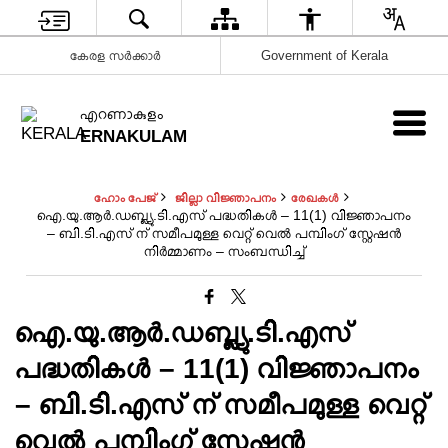
കേരള സർക്കാർ
Government of Kerala
എറണാകുളം
ERNAKULAM
ഹോം പേജ്
ജില്ലാ വിജ്ഞാപനം
രേഖകൾ
ഐ.യു.ആർ.ഡബ്ല്യു.ടി.എസ് പദ്ധതികൾ – 11(1) വിജ്ഞാപനം
– ബി.ടി.എസ്‌ ന് സമീപമുള്ള വെറ്റ് വെൽ പമ്പിംഗ് സ്റ്റേഷൻ
നിർമ്മാണം – സംബന്ധിച്ച്
ഐ.യു.ആർ.ഡബ്ല്യു.ടി.എസ്
പദ്ധതികൾ – 11(1) വിജ്ഞാപനം
– ബി.ടി.എസ്‌ ന് സമീപമുള്ള വെറ്റ്
വെൽ പമ്പിംഗ് സ്റ്റേഷൻ