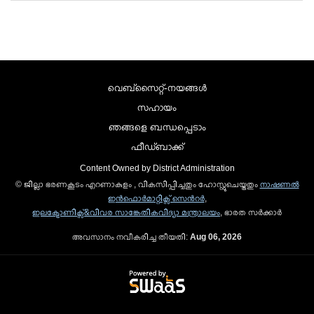
വെബ്സൈറ്റ്-നയങ്ങള്‍
സഹായം
ഞങ്ങളെ ബന്ധപ്പെടാം
ഫീഡ്ബാക്ക്
Content Owned by District Administration
© ജില്ലാ ഭരണകൂടം എറണാകുളം , വികസിപ്പിച്ചതും ഹോസ്റ്റുചെയ്തതും
നാഷണല്‍
ഇന്‍ഫൊര്‍മാറ്റിക്സ് സെന്‍റര്‍
,
ഇലക്ട്രോണിക്സ്&വിവര സാങ്കേതികവിദ്യാ മന്ത്രാലയം
, ഭാരത സര്‍ക്കാര്‍
അവസാനം നവീകരിച്ച തീയതി:
Aug 06, 2026