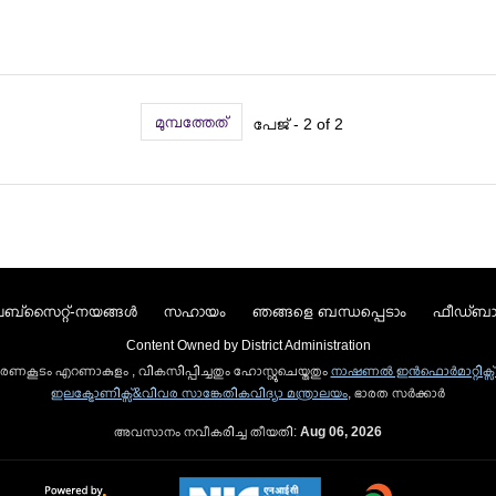
മുമ്പത്തേത്
പേജ് - 2 of 2
ബ്സൈറ്റ്-നയങ്ങള്‍
സഹായം
ഞങ്ങളെ ബന്ധപ്പെടാം
ഫീഡ്ബാക
Content Owned by District Administration
 ഭരണകൂടം എറണാകുളം , വികസിപ്പിച്ചതും ഹോസ്റ്റുചെയ്തതും
നാഷണല്‍ ഇന്‍ഫൊര്‍മാറ്റിക്സ് 
ഇലക്ട്രോണിക്സ്&വിവര സാങ്കേതികവിദ്യാ മന്ത്രാലയം
, ഭാരത സര്‍ക്കാര്‍
അവസാനം നവീകരിച്ച തീയതി:
Aug 06, 2026