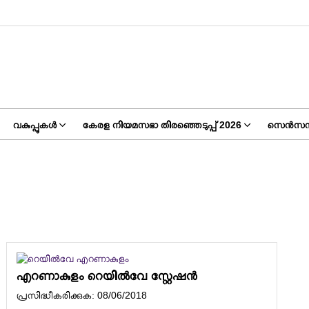
വകുപ്പുകൾ
കേരള നിയമസഭാ തിരഞ്ഞെടുപ്പ് 2026
സെൻസസ്
എറണാകുളം റെയിൽവേ സ്റ്റേഷൻ
പ്രസിദ്ധീകരിക്കുക: 08/06/2018