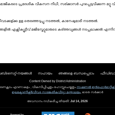
ികരടെ പ്രദേശിക വികസന നിധി, സര്ക്കാസര്‍ പുറപ്പെടുവിക്കുന്ന മറ്റു വ
വടക്കള്ക്കു ളള തെരഞ്ഞടുപ്പു നടത്തല്‍, കാനേഷുമാരി നടത്തല്‍.
ളില്‍ എക്സിക്യൂട്ടീവ് മജിസ്ട്രേറ്റുമാരുടെ കര്ത്തവ്യങ്ങള്‍ നടപ്പലാക്കല്‍ എന്
ബ്സൈറ്റ്-നയങ്ങള്‍
സഹായം
ഞങ്ങളെ ബന്ധപ്പെടാം
ഫീഡ്ബാക
Content Owned by District Administration
 ഭരണകൂടം എറണാകുളം , വികസിപ്പിച്ചതും ഹോസ്റ്റുചെയ്തതും
നാഷണല്‍ ഇന്‍ഫൊര്‍മാറ്റിക്സ് 
ഇലക്ട്രോണിക്സ്&വിവര സാങ്കേതികവിദ്യാ മന്ത്രാലയം
, ഭാരത സര്‍ക്കാര്‍
അവസാനം നവീകരിച്ച തീയതി:
Jul 14, 2026