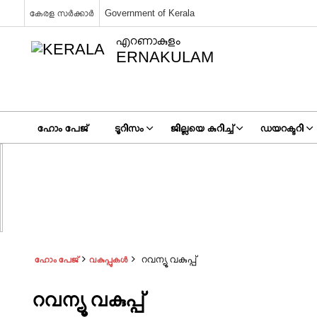
കേരള സർക്കാർ
Government of Kerala
എറണാകുളം
ERNAKULAM
ഹോം പേജ്
ടൂറിസം
ജില്ലയെ കുറിച്ച്
ഡയറക്ടറി
റവന്യൂ വകുപ്പ്
ഹോം പേജ്
വകുപ്പുകൾ
റവന്യൂ വകുപ്പ്