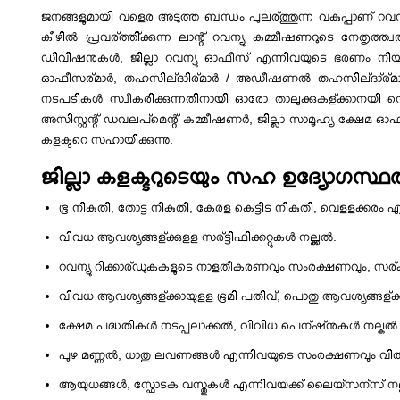
ജനങ്ങളുമായി വളെര അടുത്ത ബന്ധം പുലര്ത്തുന്ന വകുപ്പാണ് റവന്യ
കീഴില്‍ പ്രവര്ത്തി്ക്കുന്ന ലാന്റ് റവന്യു കമ്മീഷണറുടെ നേതൃത്ത
‍‍ഡിവിഷനുകള്‍, ജില്ലാ റവന്യു ഓഫീസ് എന്നിവയുടെ ഭരണം നിയന്ത്രി
ഓഫീസര്മാര്‍, തഹസില്ദാിര്മാര്‍ / അഡീഷണല്‍ തഹസില്ദാ്ര്മാര്‍, 
നടപടികള്‍ സ്വീകരിക്കുന്നതിനായി ഓരോ താലൂക്കുകള്ക്കാനയി ഡെപ്
അസിസ്റ്റന്റ് ഡവലപ്മെന്റ് കമ്മീഷണര്‍, ജില്ലാ സാമൂഹ്യ ക്ഷേ
കളക്ടറെ സഹായിക്കുന്നു.
ജില്ലാ കളക്ടറുടെയും സഹ ഉദ്യോഗസ്ഥരു
ഭൂ നികുതി, തോട്ട നികുതി, കേരള കെട്ടിട നികുതി, വെളളക്കരം എന്
വിവധ ആവശ്യങ്ങള്ക്കുളള സര്ട്ടിഫിക്കറ്റുകള്‍ നല്ക്കല്‍.
റവന്യു റിക്കാര്ഡുകകളുടെ നാളതീകരണവും സംരക്ഷണവും, സര്ക്
വിവധ ആവശ്യങ്ങള്ക്കായുളള ഭൂമി പതിവ്, പൊതു ആവശ്യങ്ങള്ക്കാ യ
ക്ഷേമ പദ്ധതികള്‍ നടപ്പലാക്കല്‍, വിവിധ പെന്ഷ്നുകള്‍ നല്ക‍ല്‍
പുഴ മണ്ണല്‍, ധാതു ലവണങ്ങള്‍ എന്നിവയുടെ സംരക്ഷണവും വ
ആയുധങ്ങള്‍, സ്ഫോടക വസ്തുകള്‍ എന്നിവയക്ക് ലൈയ്സന്സ് നല്ക്