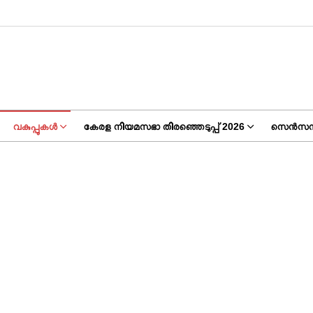
വകുപ്പുകൾ
കേരള നിയമസഭാ തിരഞ്ഞെടുപ്പ് 2026
സെൻസസ്